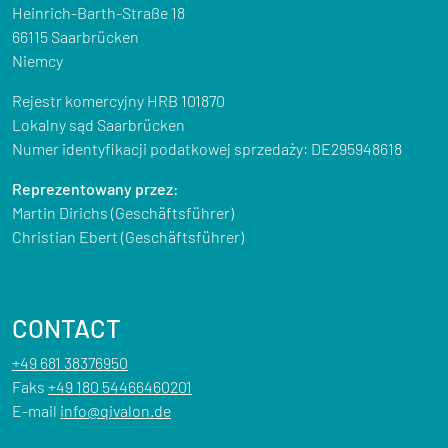
Heinrich-Barth-Straße 18
66115 Saarbrücken
Niemcy
Rejestr komercyjny HRB 101870
Lokalny sąd Saarbrücken
Numer identyfikacji podatkowej sprzedaży: DE295948618
Reprezentowany przez:
Martin Dirichs (Geschäftsführer)
Christian Ebert (Geschäftsführer)
CONTACT
+49 681 38376950
Faks
+49 180 54466460201
E-mail
info@qivalon.de